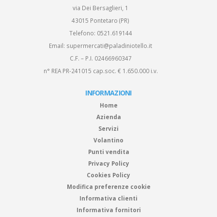
via Dei Bersaglieri, 1
43015 Pontetaro (PR)
Telefono:
0521.619144
Email:
supermercati@paladiniotello.it
C.F. – P.I. 02466960347
n° REA PR-241015 cap.soc. € 1.650.000 i.v.
INFORMAZIONI
Home
Azienda
Servizi
Volantino
Punti vendita
Privacy Policy
Cookies Policy
Modifica preferenze cookie
Informativa clienti
Informativa fornitori