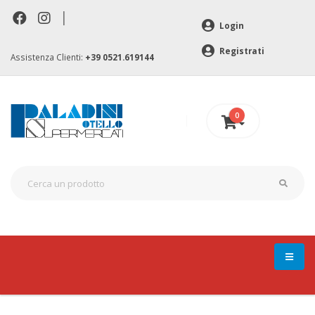
|
Login
Registrati
Assistenza Clienti:
+39 0521.619144
0
0 €