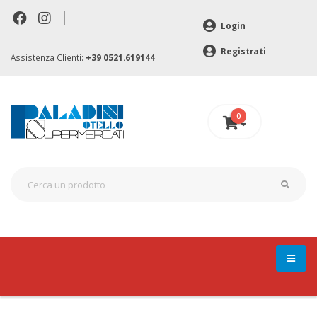
|
Login
Registrati
Assistenza Clienti:
+39 0521.619144
0
0 €