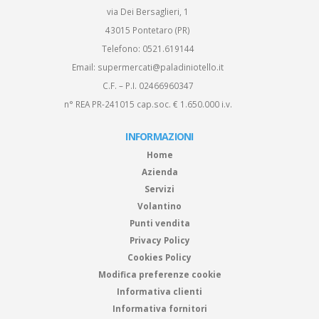
via Dei Bersaglieri, 1
43015 Pontetaro (PR)
Telefono:
0521.619144
Email:
supermercati@paladiniotello.it
C.F. – P.I. 02466960347
n° REA PR-241015 cap.soc. € 1.650.000 i.v.
INFORMAZIONI
Home
Azienda
Servizi
Volantino
Punti vendita
Privacy Policy
Cookies Policy
Modifica preferenze cookie
Informativa clienti
Informativa fornitori