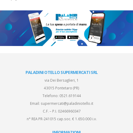
PALADINI OTELLO SUPERMERCATI SRL
via Dei Bersaglieri, 1
43015 Pontetaro (PR)
Telefono:
0521.619144
Email:
supermercati@paladiniotello.it
C.F. – P.I. 02466960347
n° REA PR-241015 cap.soc. € 1.650.000 i.v.
INFORMAZIONI