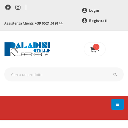
|
Login
Registrati
Assistenza Clienti:
+39 0521.619144
0
0 €