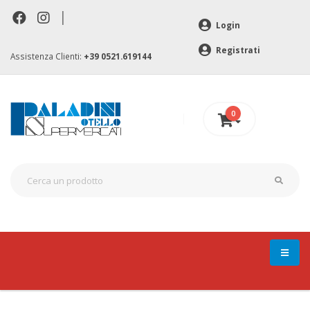
|
Login
Registrati
Assistenza Clienti:
+39 0521.619144
0
0 €