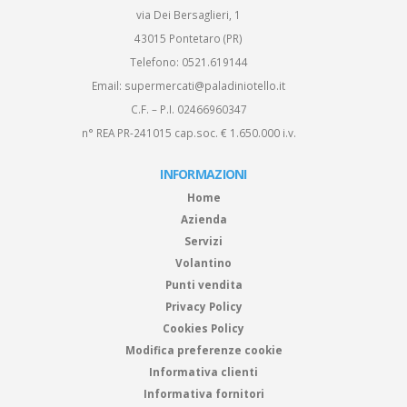
via Dei Bersaglieri, 1
43015 Pontetaro (PR)
Telefono:
0521.619144
Email:
supermercati@paladiniotello.it
C.F. – P.I. 02466960347
n° REA PR-241015 cap.soc. € 1.650.000 i.v.
INFORMAZIONI
Home
Azienda
Servizi
Volantino
Punti vendita
Privacy Policy
Cookies Policy
Modifica preferenze cookie
Informativa clienti
Informativa fornitori