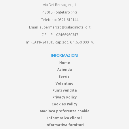
via Dei Bersaglieri, 1
43015 Pontetaro (PR)
Telefono:
0521.619144
Email:
supermercati@paladiniotello.it
C.F. – P.I. 02466960347
n° REA PR-241015 cap.soc. € 1.650.000 i.v.
INFORMAZIONI
Home
Azienda
Servizi
Volantino
Punti vendita
Privacy Policy
Cookies Policy
Modifica preferenze cookie
Informativa clienti
Informativa fornitori