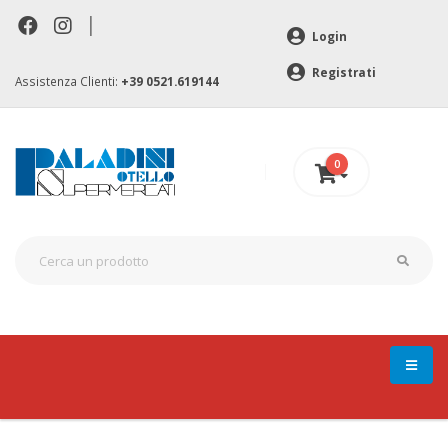
|
Login
Registrati
Assistenza Clienti:
+39 0521.619144
0
0 €