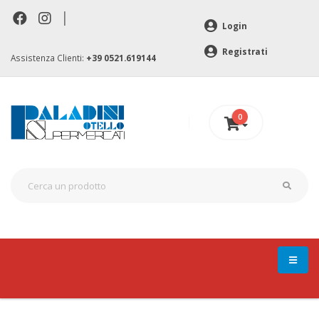
|
Login
Registrati
Assistenza Clienti:
+39 0521.619144
0
0 €