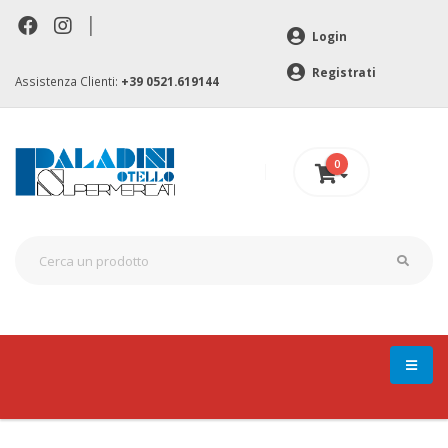
|
Login
Registrati
Assistenza Clienti:
+39 0521.619144
0
0 €