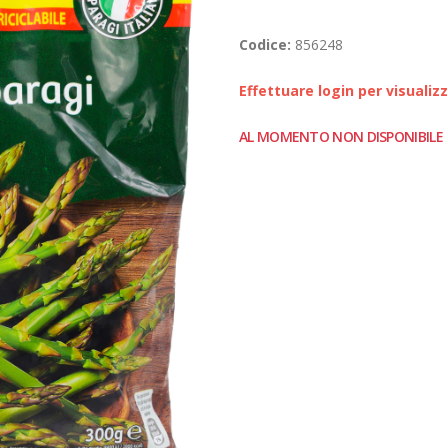
Codice:
856248
Effettuare login per visualiz
AL MOMENTO NON DISPONIBILE