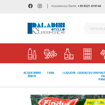
|
Assistenza Clienti:
+39 0521.619144
I LIQUORI
PAST
ACQUE BIRRE
I VINI
CAVEAU DU VIN
FA
BIBITE
PANI