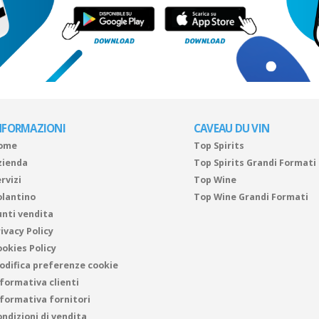
NFORMAZIONI
CAVEAU DU VIN
ome
Top Spirits
zienda
Top Spirits Grandi Formati
rvizi
Top Wine
olantino
Top Wine Grandi Formati
unti vendita
ivacy Policy
ookies Policy
odifica preferenze cookie
nformativa clienti
nformativa fornitori
ndizioni di vendita