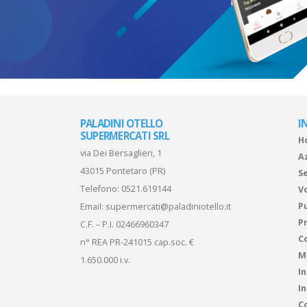
PALADINI OTELLO
I
SUPERMERCATI SRL
H
via Dei Bersaglieri, 1
A
43015 Pontetaro (PR)
Se
Telefono:
0521.619144
V
P
Email:
supermercati@paladiniotello.it
Pr
C.F. – P.I. 02466960347
C
n° REA PR-241015 cap.soc. €
M
1.650.000 i.v.
I
I
Co