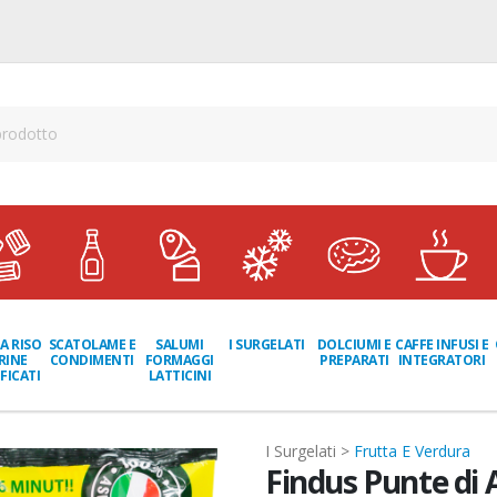
A RISO
SCATOLAME E
I SURGELATI
DOLCIUMI E
CAFFE INFUSI E
SALUMI
RINE
CONDIMENTI
PREPARATI
INTEGRATORI
FORMAGGI
FICATI
LATTICINI
I Surgelati >
Frutta E Verdura
Findus Punte di 