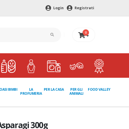
Login
Registrati
0
0 €
LA
PER GLI
OASI BIMBI
PER LA CASA
FOOD VALLEY
PROFUMERIA
ANIMALI
Asparagi 300g