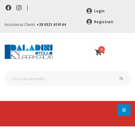
|
Login
Registrati
Assistenza Clienti:
+39 0521.619144
0
0 €