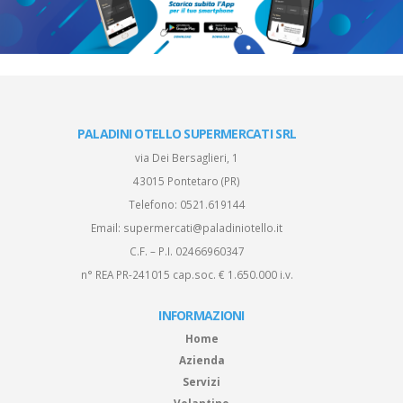
PALADINI OTELLO SUPERMERCATI SRL
via Dei Bersaglieri, 1
43015 Pontetaro (PR)
Telefono:
0521.619144
Email:
supermercati@paladiniotello.it
C.F. – P.I. 02466960347
n° REA PR-241015 cap.soc. € 1.650.000 i.v.
INFORMAZIONI
Home
Azienda
Servizi