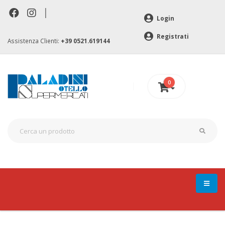
|
Login
Registrati
Assistenza Clienti:
+39 0521.619144
0
0 €