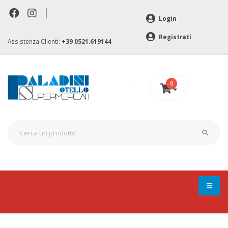
|
Login
Registrati
Assistenza Clienti:
+39 0521.619144
0
0 €