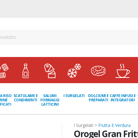
A RISO
SCATOLAME E
I SURGELATI
DOLCIUMI E
CAFFE INFUSI E
SALUMI
RINE
CONDIMENTI
PREPARATI
INTEGRATORI
FORMAGGI
FICATI
LATTICINI
I Surgelati >
Frutta E Verdura
Orogel Gran Frit