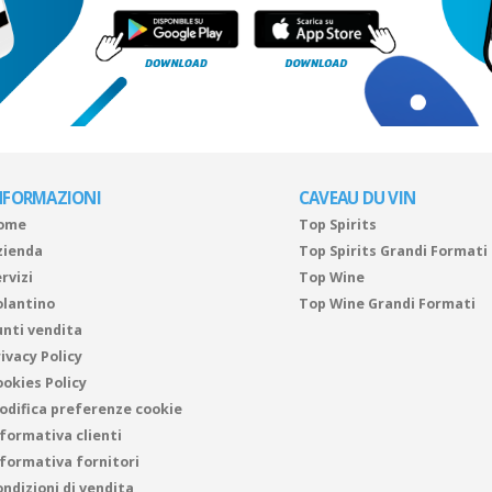
NFORMAZIONI
CAVEAU DU VIN
ome
Top Spirits
zienda
Top Spirits Grandi Formati
rvizi
Top Wine
olantino
Top Wine Grandi Formati
unti vendita
ivacy Policy
ookies Policy
odifica preferenze cookie
nformativa clienti
nformativa fornitori
ndizioni di vendita