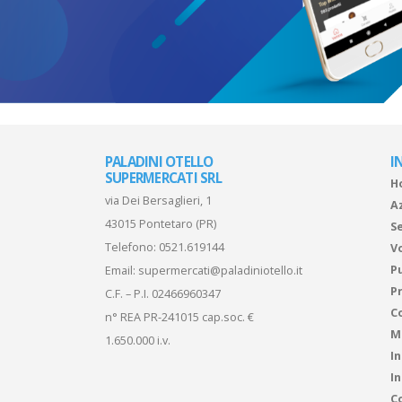
PALADINI OTELLO
I
SUPERMERCATI SRL
H
via Dei Bersaglieri, 1
A
43015 Pontetaro (PR)
Se
Telefono:
0521.619144
V
P
Email:
supermercati@paladiniotello.it
Pr
C.F. – P.I. 02466960347
C
n° REA PR-241015 cap.soc. €
M
1.650.000 i.v.
I
I
Co