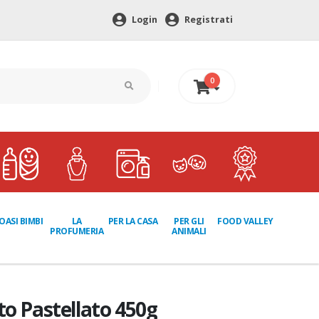
Login
Registrati
0
0 €
LA
PER GLI
OASI BIMBI
PER LA CASA
FOOD VALLEY
PROFUMERIA
ANIMALI
to Pastellato 450g