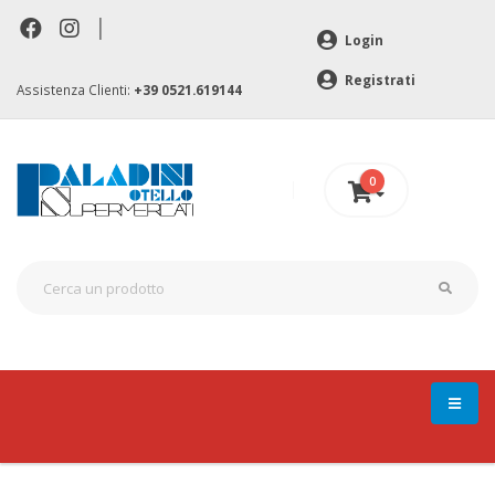
|
Login
Registrati
Assistenza Clienti:
+39 0521.619144
0
0 €