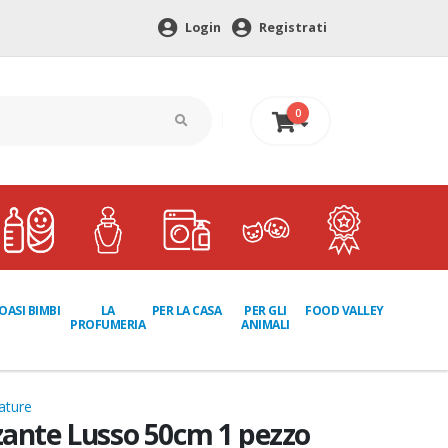
Login
Registrati
0
0 €
LA
PER GLI
OASI BIMBI
PER LA CASA
FOOD VALLEY
PROFUMERIA
ANIMALI
ature
zante Lusso 50cm 1 pezzo