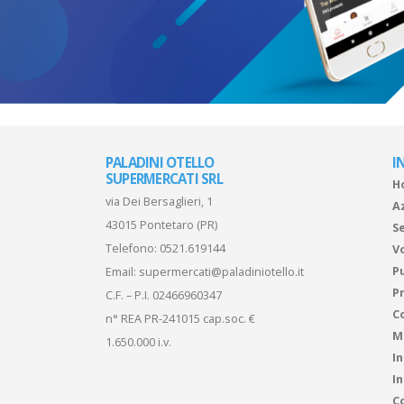
PALADINI OTELLO
I
SUPERMERCATI SRL
H
via Dei Bersaglieri, 1
A
43015 Pontetaro (PR)
Se
Telefono:
0521.619144
V
P
Email:
supermercati@paladiniotello.it
Pr
C.F. – P.I. 02466960347
C
n° REA PR-241015 cap.soc. €
M
1.650.000 i.v.
I
I
Co