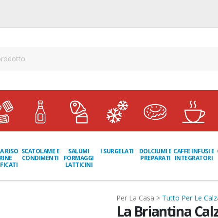
A RISO
SCATOLAME E
I SURGELATI
DOLCIUMI E
CAFFE INFUSI E
SALUMI
RINE
CONDIMENTI
PREPARATI
INTEGRATORI
FORMAGGI
FICATI
LATTICINI
Per La Casa >
Tutto Per Le Calz
La Briantina Cal