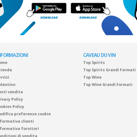
NFORMAZIONI
CAVEAU DU VIN
ome
Top Spirits
zienda
Top Spirits Grandi Formati
rvizi
Top Wine
olantino
Top Wine Grandi Formati
unti vendita
ivacy Policy
ookies Policy
odifica preferenze cookie
nformativa clienti
nformativa fornitori
ndizioni di vendita