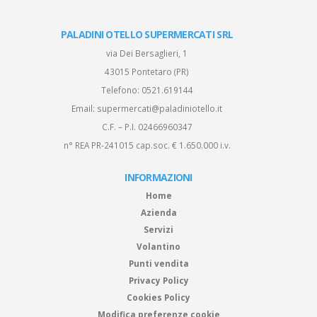
PALADINI OTELLO SUPERMERCATI SRL
via Dei Bersaglieri, 1
43015 Pontetaro (PR)
Telefono:
0521.619144
Email:
supermercati@paladiniotello.it
C.F. – P.I. 02466960347
n° REA PR-241015 cap.soc. € 1.650.000 i.v.
INFORMAZIONI
Home
Azienda
Servizi
Volantino
Punti vendita
Privacy Policy
Cookies Policy
Modifica preferenze cookie