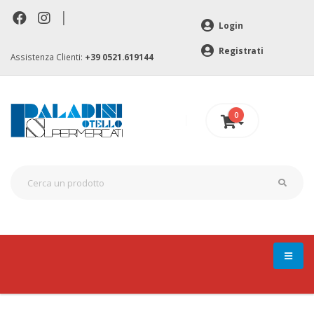
|
Login
Registrati
Assistenza Clienti:
+39 0521.619144
0
0 €