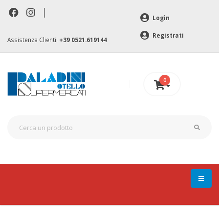
|
Login
Registrati
Assistenza Clienti:
+39 0521.619144
0
0 €