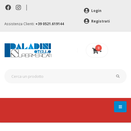
|
Login
Registrati
Assistenza Clienti:
+39 0521.619144
0
0 €