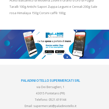
Aceto Balsamico di Modena 250ml Il Grano d’Oro di Puglia
Taralli 100g Antichi Sapori Zuppa Legumi e Cereali 200g Sale
rosa Himalaya 150g Corsini caffè 100g;
PALADINI OTELLO SUPERMERCATI SRL
via Dei Bersaglieri, 1
43015 Pontetaro (PR)
Telefono:
0521.619144
Email:
supermercati@paladiniotello.it