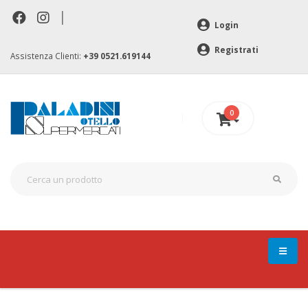
|
Login
Registrati
Assistenza Clienti:
+39 0521.619144
0
0 €