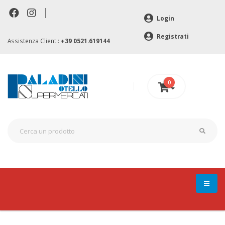
|
Login
Registrati
Assistenza Clienti:
+39 0521.619144
0
0 €