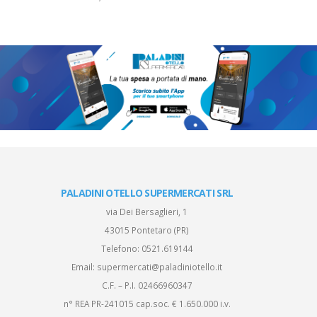
PALADINI OTELLO SUPERMERCATI SRL
via Dei Bersaglieri, 1
43015 Pontetaro (PR)
Telefono:
0521.619144
Email:
supermercati@paladiniotello.it
C.F. – P.I. 02466960347
n° REA PR-241015 cap.soc. € 1.650.000 i.v.