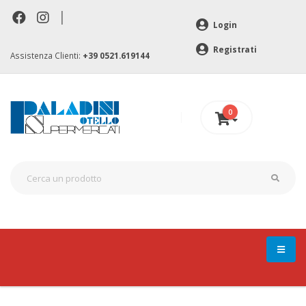
|
Login
Registrati
Assistenza Clienti:
+39 0521.619144
0
0 €