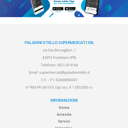
PALADINI OTELLO SUPERMERCATI SRL
via Dei Bersaglieri, 1
43015 Pontetaro (PR)
Telefono:
0521.619144
Email:
supermercati@paladiniotello.it
C.F. – P.I. 02466960347
n° REA PR-241015 cap.soc. € 1.650.000 i.v.
INFORMAZIONI
Home
Azienda
Servizi