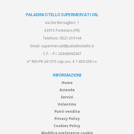
PALADINI OTELLO SUPERMERCATI SRL
via Dei Bersaglieri, 1
43015 Pontetaro (PR)
Telefono:
0521.619144
Email:
supermercati@paladiniotello.it
C.F. – P.I. 02466960347
n° REA PR-241015 cap.soc. € 1.650.000 i.v.
INFORMAZIONI
Home
Azienda
Servizi
Volantino
Punti vendita
Privacy Policy
Cookies Policy
Modifica preferenze cookie