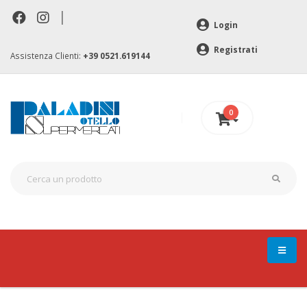
|
Login
Registrati
Assistenza Clienti:
+39 0521.619144
0
0 €