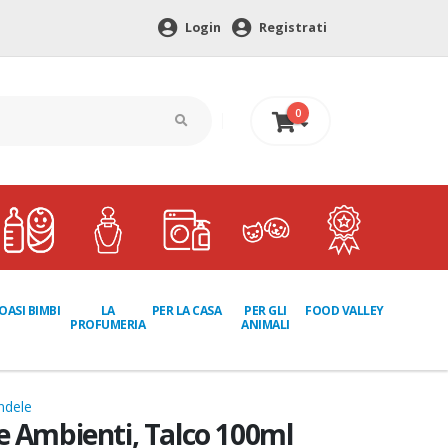
Login
Registrati
0
0 €
LA
PER GLI
OASI BIMBI
PER LA CASA
FOOD VALLEY
PROFUMERIA
ANIMALI
ndele
e Ambienti, Talco 100ml