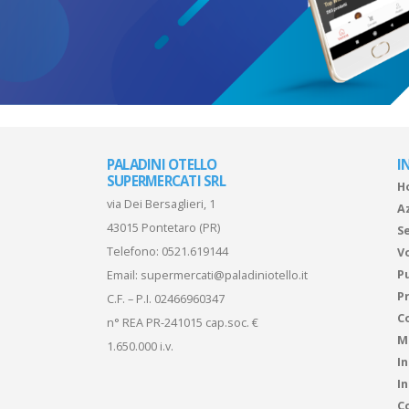
PALADINI OTELLO
I
SUPERMERCATI SRL
H
via Dei Bersaglieri, 1
A
43015 Pontetaro (PR)
Se
Telefono:
0521.619144
V
P
Email:
supermercati@paladiniotello.it
Pr
C.F. – P.I. 02466960347
C
n° REA PR-241015 cap.soc. €
M
1.650.000 i.v.
I
I
Co