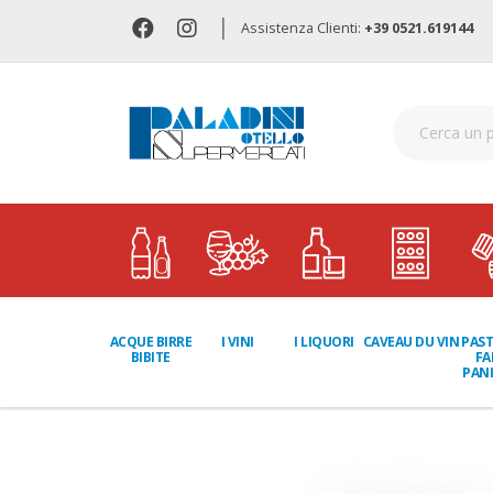
|
Assistenza Clienti:
+39 0521.619144
I LIQUORI
PAST
ACQUE BIRRE
I VINI
CAVEAU DU VIN
FA
BIBITE
PANI