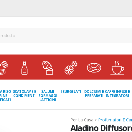
A RISO
SCATOLAME E
I SURGELATI
DOLCIUMI E
CAFFE INFUSI E
SALUMI
RINE
CONDIMENTI
PREPARATI
INTEGRATORI
FORMAGGI
FICATI
LATTICINI
Per La Casa >
Profumatori E Ca
Aladino Diffusor