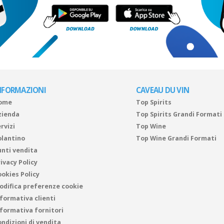
NFORMAZIONI
CAVEAU DU VIN
ome
Top Spirits
zienda
Top Spirits Grandi Formati
rvizi
Top Wine
olantino
Top Wine Grandi Formati
unti vendita
ivacy Policy
ookies Policy
odifica preferenze cookie
nformativa clienti
nformativa fornitori
ndizioni di vendita