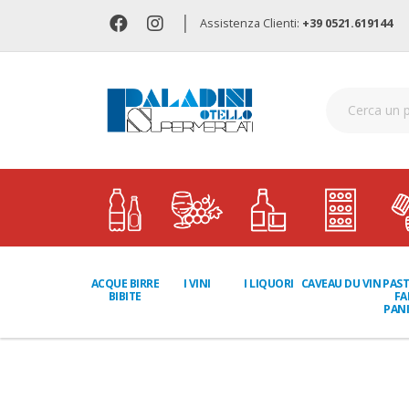
|
Assistenza Clienti:
+39 0521.619144
I LIQUORI
PAST
ACQUE BIRRE
I VINI
CAVEAU DU VIN
FA
BIBITE
PANI