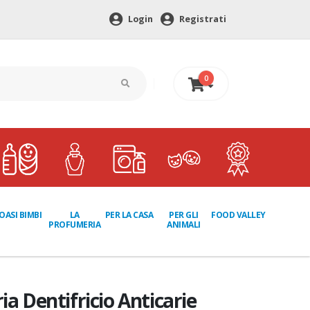
Login
Registrati
0
0 €
LA
PER GLI
OASI BIMBI
PER LA CASA
FOOD VALLEY
PROFUMERIA
ANIMALI
ia Dentifricio Anticarie