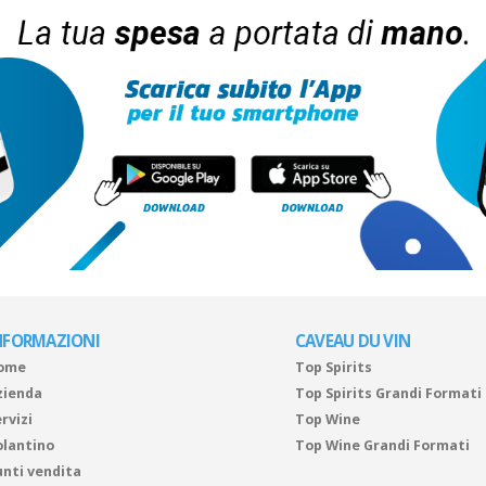
NFORMAZIONI
CAVEAU DU VIN
ome
Top Spirits
zienda
Top Spirits Grandi Formati
rvizi
Top Wine
olantino
Top Wine Grandi Formati
unti vendita