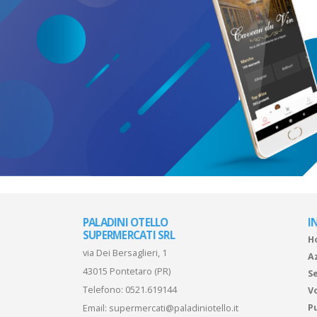
PALADINI OTELLO
I
SUPERMERCATI SRL
H
via Dei Bersaglieri, 1
A
43015 Pontetaro (PR)
Se
Telefono:
0521.619144
V
P
Email:
supermercati@paladiniotello.it