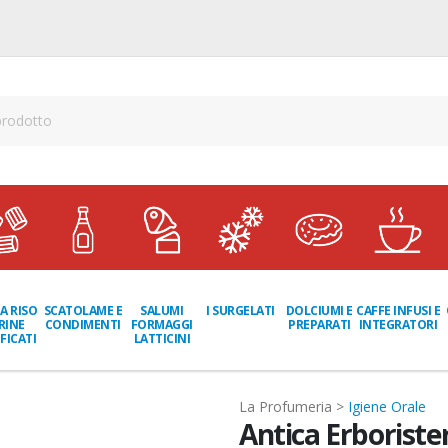
A RISO
SCATOLAME E
I SURGELATI
DOLCIUMI E
CAFFE INFUSI E
SALUMI
RINE
CONDIMENTI
PREPARATI
INTEGRATORI
FORMAGGI
FICATI
LATTICINI
La Profumeria >
Igiene Orale
Antica Erborister