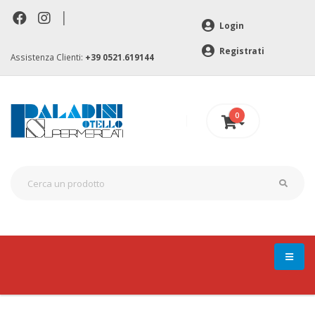
|
Login
Registrati
Assistenza Clienti:
+39 0521.619144
0
0 €