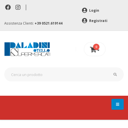
|
Login
Registrati
Assistenza Clienti:
+39 0521.619144
0
0 €