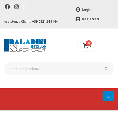
|
Login
Registrati
Assistenza Clienti:
+39 0521.619144
0
0 €