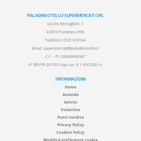
PALADINI OTELLO SUPERMERCATI SRL
via Dei Bersaglieri, 1
43015 Pontetaro (PR)
Telefono:
0521.619144
Email:
supermercati@paladiniotello.it
C.F. – P.I. 02466960347
n° REA PR-241015 cap.soc. € 1.650.000 i.v.
INFORMAZIONI
Home
Azienda
Servizi
Volantino
Punti vendita
Privacy Policy
Cookies Policy
Modifica preferenze cookie