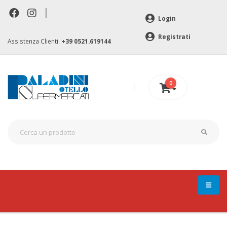
|
Login
Registrati
Assistenza Clienti:
+39 0521.619144
0
0 €