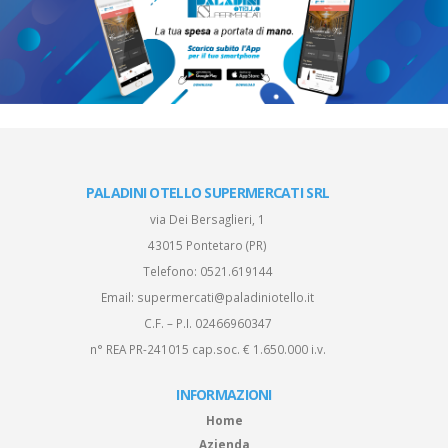
PALADINI OTELLO SUPERMERCATI SRL
via Dei Bersaglieri, 1
43015 Pontetaro (PR)
Telefono:
0521.619144
Email:
supermercati@paladiniotello.it
C.F. – P.I. 02466960347
n° REA PR-241015 cap.soc. € 1.650.000 i.v.
INFORMAZIONI
Home
Azienda