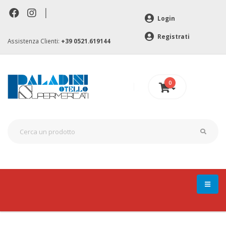
|
Login
Registrati
Assistenza Clienti:
+39 0521.619144
0
0 €