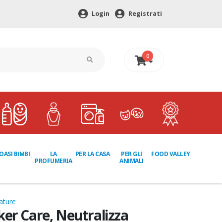
Login
Registrati
0
0 €
LA
PER GLI
OASI BIMBI
PER LA CASA
FOOD VALLEY
PROFUMERIA
ANIMALI
ature
er Care, Neutralizza