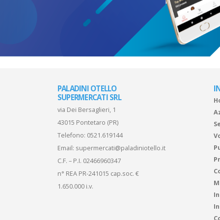
PALADINI OTELLO
I
SUPERMERCATI SRL
H
via Dei Bersaglieri, 1
A
43015 Pontetaro (PR)
Se
Telefono:
0521.619144
V
P
Email:
supermercati@paladiniotello.it
Pr
C.F. – P.I. 02466960347
C
n° REA PR-241015 cap.soc. €
M
1.650.000 i.v.
I
I
Co