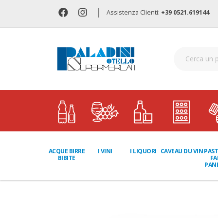
|
Assistenza Clienti:
+39 0521.619144
I LIQUORI
PAST
ACQUE BIRRE
I VINI
CAVEAU DU VIN
FA
BIBITE
PANI