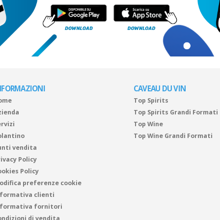
NFORMAZIONI
CAVEAU DU VIN
ome
Top Spirits
zienda
Top Spirits Grandi Formati
rvizi
Top Wine
olantino
Top Wine Grandi Formati
unti vendita
ivacy Policy
ookies Policy
odifica preferenze cookie
nformativa clienti
nformativa fornitori
ndizioni di vendita