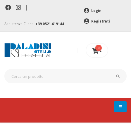
|
Login
Registrati
Assistenza Clienti:
+39 0521.619144
0
0 €