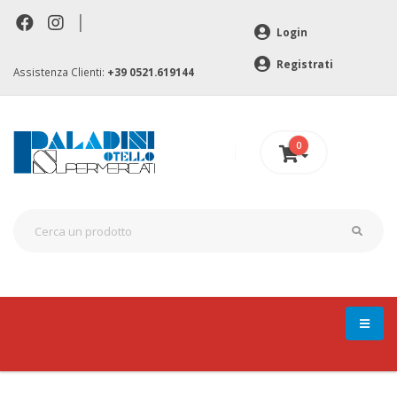
|
Login
Registrati
Assistenza Clienti:
+39 0521.619144
0
0 €