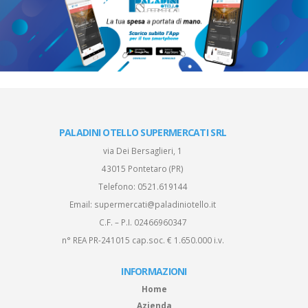
PALADINI OTELLO SUPERMERCATI SRL
via Dei Bersaglieri, 1
43015 Pontetaro (PR)
Telefono:
0521.619144
Email:
supermercati@paladiniotello.it
C.F. – P.I. 02466960347
n° REA PR-241015 cap.soc. € 1.650.000 i.v.
INFORMAZIONI
Home
Azienda