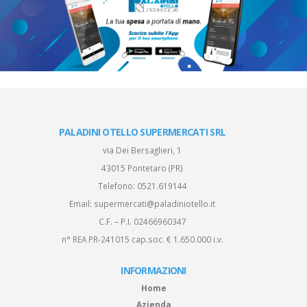
PALADINI OTELLO SUPERMERCATI SRL
via Dei Bersaglieri, 1
43015 Pontetaro (PR)
Telefono:
0521.619144
Email:
supermercati@paladiniotello.it
C.F. – P.I. 02466960347
n° REA PR-241015 cap.soc. € 1.650.000 i.v.
INFORMAZIONI
Home
Azienda