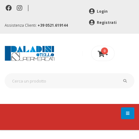
|
Login
Registrati
Assistenza Clienti:
+39 0521.619144
0
0 €