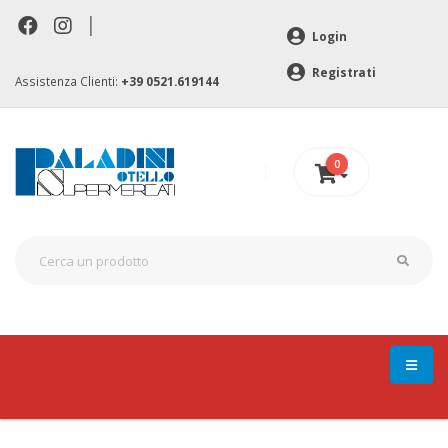
|
Login
Registrati
Assistenza Clienti:
+39 0521.619144
0
0 €