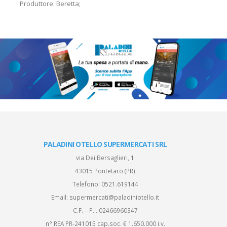
Produttore: Beretta;
PALADINI OTELLO SUPERMERCATI SRL
via Dei Bersaglieri, 1
43015 Pontetaro (PR)
Telefono:
0521.619144
Email:
supermercati@paladiniotello.it
C.F. – P.I. 02466960347
n° REA PR-241015 cap.soc. € 1.650.000 i.v.