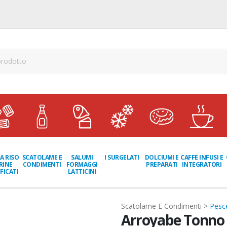
A RISO
SCATOLAME E
I SURGELATI
DOLCIUMI E
CAFFE INFUSI E
SALUMI
RINE
CONDIMENTI
PREPARATI
INTEGRATORI
FORMAGGI
FICATI
LATTICINI
Scatolame E Condimenti >
Pesce
Arroyabe Tonno 