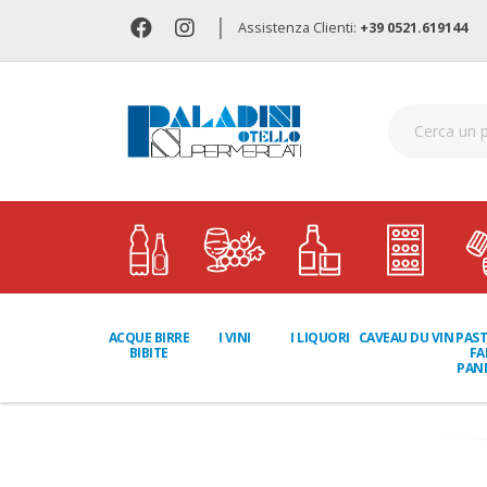
|
Assistenza Clienti:
+39 0521.619144
I LIQUORI
PAST
ACQUE BIRRE
I VINI
CAVEAU DU VIN
FA
BIBITE
PANI