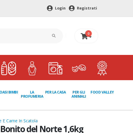
Login
Registrati
0
0 €
LA
PER GLI
OASI BIMBI
PER LA CASA
FOOD VALLEY
PROFUMERIA
ANIMALI
 E Carne In Scatola
Bonito del Norte 1,6kg