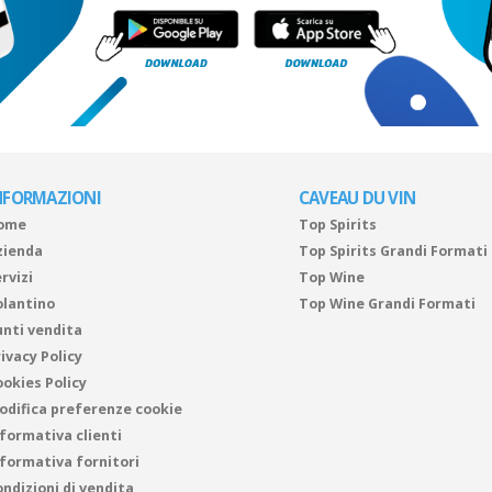
NFORMAZIONI
CAVEAU DU VIN
ome
Top Spirits
zienda
Top Spirits Grandi Formati
rvizi
Top Wine
olantino
Top Wine Grandi Formati
unti vendita
ivacy Policy
ookies Policy
odifica preferenze cookie
nformativa clienti
nformativa fornitori
ndizioni di vendita