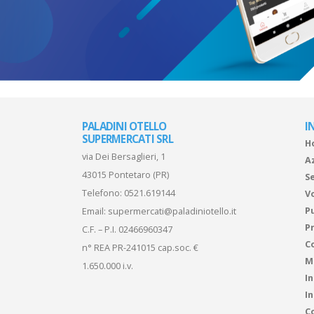
PALADINI OTELLO
I
SUPERMERCATI SRL
H
via Dei Bersaglieri, 1
A
43015 Pontetaro (PR)
Se
Telefono:
0521.619144
V
P
Email:
supermercati@paladiniotello.it
Pr
C.F. – P.I. 02466960347
C
n° REA PR-241015 cap.soc. €
M
1.650.000 i.v.
I
I
Co