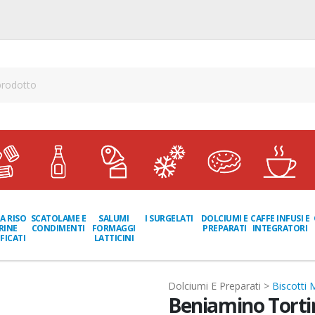
A RISO
SCATOLAME E
I SURGELATI
DOLCIUMI E
CAFFE INFUSI E
SALUMI
RINE
CONDIMENTI
PREPARATI
INTEGRATORI
FORMAGGI
FICATI
LATTICINI
Dolciumi E Preparati >
Biscotti 
Beniamino Tortin