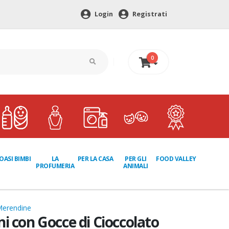
Login
Registrati
0
0 €
LA
PER GLI
OASI BIMBI
PER LA CASA
FOOD VALLEY
PROFUMERIA
ANIMALI
Merendine
i con Gocce di Cioccolato