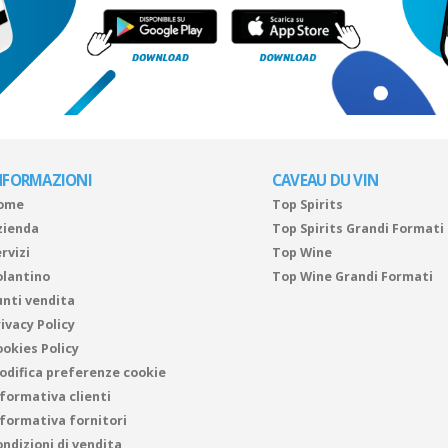
NFORMAZIONI
CAVEAU DU VIN
ome
Top Spirits
zienda
Top Spirits Grandi Formati
rvizi
Top Wine
olantino
Top Wine Grandi Formati
unti vendita
ivacy Policy
ookies Policy
odifica preferenze cookie
nformativa clienti
nformativa fornitori
ndizioni di vendita