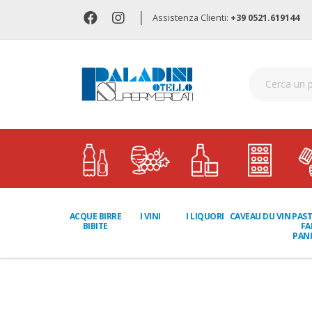
|
Assistenza Clienti:
+39 0521.619144
I LIQUORI
PAST
ACQUE BIRRE
I VINI
CAVEAU DU VIN
FA
BIBITE
PANI