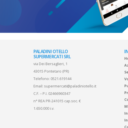
PALADINI OTELLO
I
SUPERMERCATI SRL
H
via Dei Bersaglieri, 1
A
43015 Pontetaro (PR)
Se
Telefono:
0521.619144
V
P
Email:
supermercati@paladiniotello.it
Pr
C.F. – P.I. 02466960347
C
n° REA PR-241015 cap.soc. €
M
1.650.000 i.v.
I
I
Co