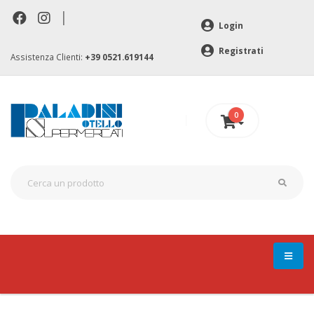
|
Login
Registrati
Assistenza Clienti:
+39 0521.619144
0
0 €