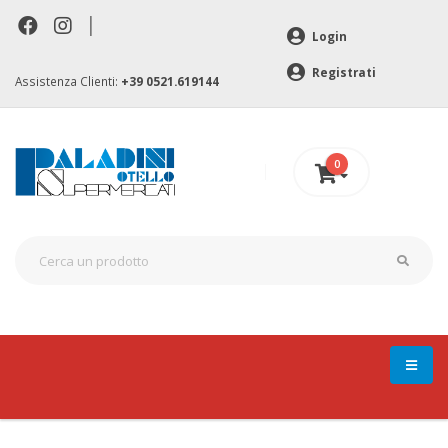
|
Login
Registrati
Assistenza Clienti:
+39 0521.619144
0
0 €