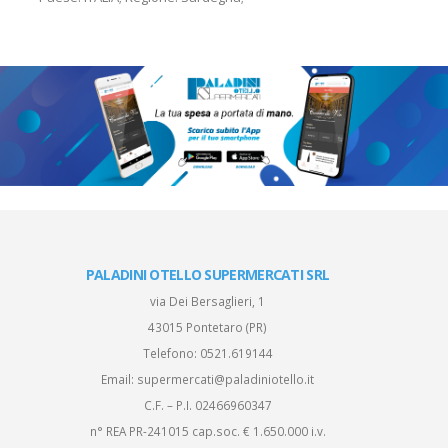
PALADINI OTELLO SUPERMERCATI SRL
via Dei Bersaglieri, 1
43015 Pontetaro (PR)
Telefono:
0521.619144
Email:
supermercati@paladiniotello.it
C.F. – P.I. 02466960347
n° REA PR-241015 cap.soc. € 1.650.000 i.v.