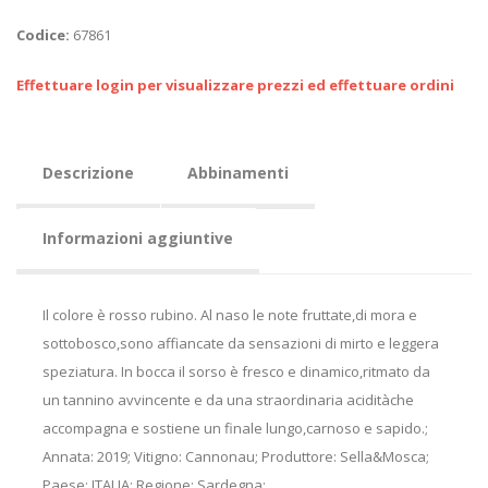
Codice:
67861
Effettuare login per visualizzare prezzi ed effettuare ordini
Descrizione
Abbinamenti
Informazioni aggiuntive
Il colore è rosso rubino. Al naso le note fruttate,di mora e
sottobosco,sono affiancate da sensazioni di mirto e leggera
speziatura. In bocca il sorso è fresco e dinamico,ritmato da
un tannino avvincente e da una straordinaria aciditàche
accompagna e sostiene un finale lungo,carnoso e sapido.;
Annata: 2019; Vitigno: Cannonau; Produttore: Sella&Mosca;
Paese: ITALIA; Regione: Sardegna;