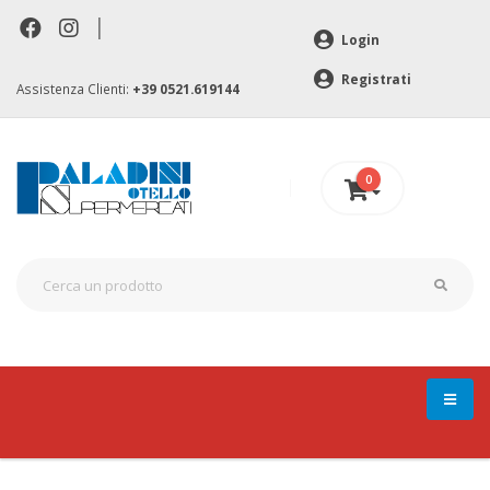
|
Login
Registrati
Assistenza Clienti:
+39 0521.619144
0
0 €