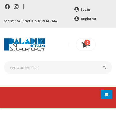
|
Login
Registrati
Assistenza Clienti:
+39 0521.619144
0
0 €