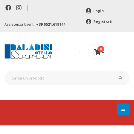
|
Login
Registrati
Assistenza Clienti:
+39 0521.619144
0
0 €