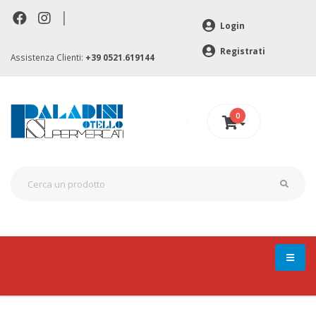
|
Login
Registrati
Assistenza Clienti:
+39 0521.619144
0
0 €