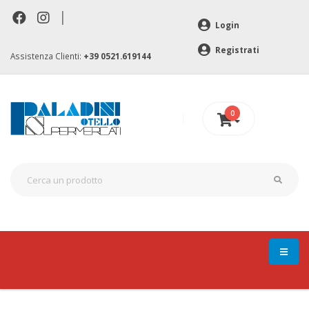
|
Login
Registrati
Assistenza Clienti:
+39 0521.619144
0
0 €