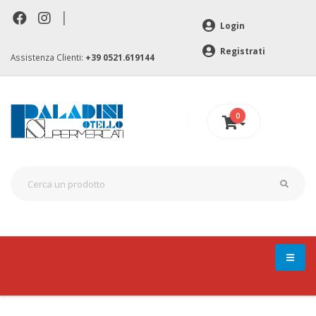
|
Login
Registrati
Assistenza Clienti:
+39 0521.619144
0
0 €