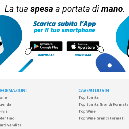
NFORMAZIONI
CAVEAU DU VIN
ome
Top Spirits
zienda
Top Spirits Grandi Formati
rvizi
Top Wine
olantino
Top Wine Grandi Formati
unti vendita