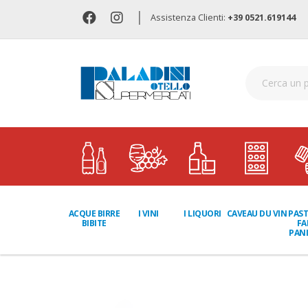
|
Assistenza Clienti:
+39 0521.619144
I LIQUORI
PAST
ACQUE BIRRE
I VINI
CAVEAU DU VIN
FA
BIBITE
PANI