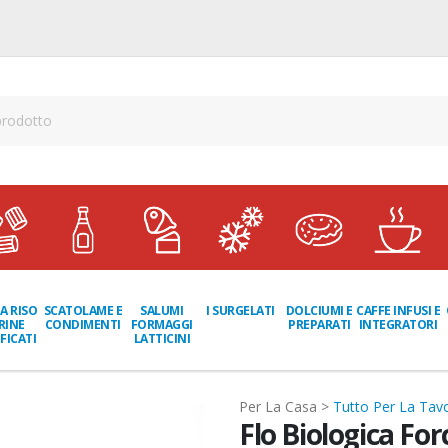
A RISO
SCATOLAME E
I SURGELATI
DOLCIUMI E
CAFFE INFUSI E
SALUMI
RINE
CONDIMENTI
PREPARATI
INTEGRATORI
FORMAGGI
FICATI
LATTICINI
Per La Casa >
Tutto Per La Tavo
Flo Biologica For