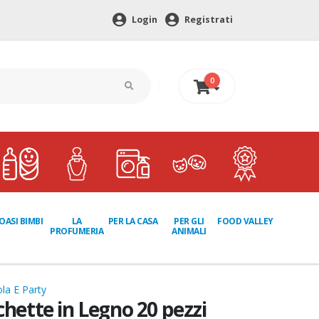
Login
Registrati
0
0 €
LA
PER GLI
OASI BIMBI
PER LA CASA
FOOD VALLEY
PROFUMERIA
ANIMALI
la E Party
chette in Legno 20 pezzi