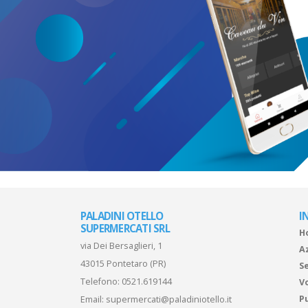
PALADINI OTELLO
I
SUPERMERCATI SRL
H
via Dei Bersaglieri, 1
A
43015 Pontetaro (PR)
Se
Telefono:
0521.619144
V
P
Email:
supermercati@paladiniotello.it