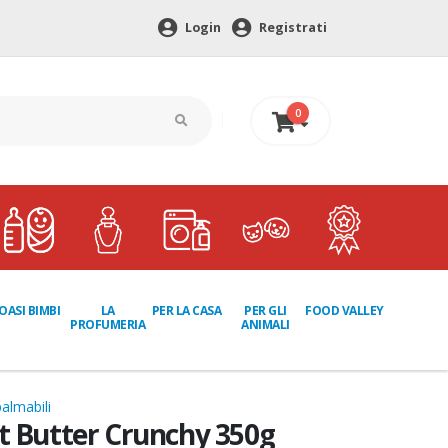
Login
Registrati
0
0 €
LA
PER GLI
OASI BIMBI
PER LA CASA
FOOD VALLEY
PROFUMERIA
ANIMALI
almabili
t Butter Crunchy 350g