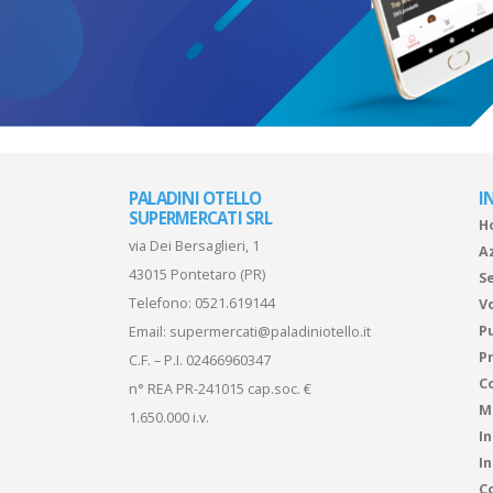
PALADINI OTELLO
I
SUPERMERCATI SRL
H
via Dei Bersaglieri, 1
A
43015 Pontetaro (PR)
Se
Telefono:
0521.619144
V
P
Email:
supermercati@paladiniotello.it
Pr
C.F. – P.I. 02466960347
C
n° REA PR-241015 cap.soc. €
M
1.650.000 i.v.
I
I
Co