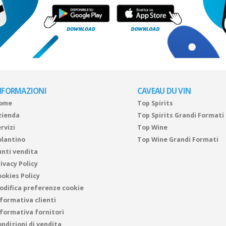
NFORMAZIONI
CAVEAU DU VIN
ome
Top Spirits
zienda
Top Spirits Grandi Formati
rvizi
Top Wine
olantino
Top Wine Grandi Formati
unti vendita
ivacy Policy
ookies Policy
odifica preferenze cookie
nformativa clienti
nformativa fornitori
ndizioni di vendita