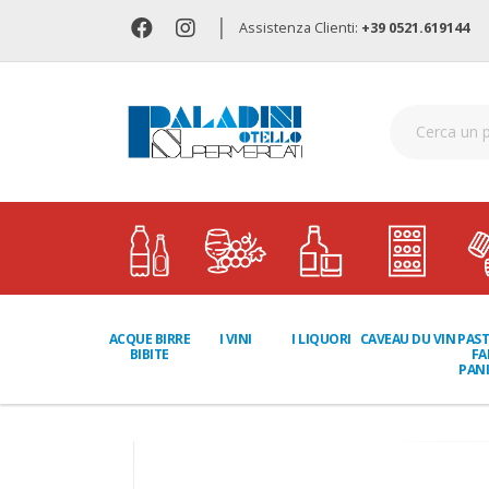
|
Assistenza Clienti:
+39 0521.619144
I LIQUORI
PAST
ACQUE BIRRE
I VINI
CAVEAU DU VIN
FA
BIBITE
PANI