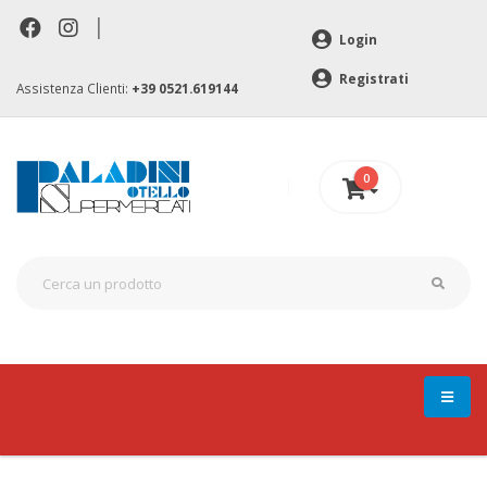
|
Login
Registrati
Assistenza Clienti:
+39 0521.619144
0
0 €