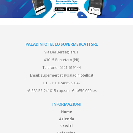
PALADINI OTELLO SUPERMERCATI SRL
via Dei Bersaglieri, 1
43015 Pontetaro (PR)
Telefono:
0521.619144
Email:
supermercati@paladiniotello.it
C.F. – P.I. 02466960347
n° REA PR-241015 cap.soc. € 1.650.000 i.v.
INFORMAZIONI
Home
Azienda
Servizi