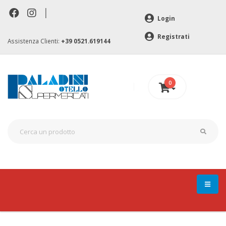
|
Login
Registrati
Assistenza Clienti:
+39 0521.619144
0
0 €