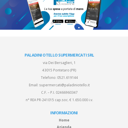
PALADINI OTELLO SUPERMERCATI SRL
via Dei Bersaglieri, 1
43015 Pontetaro (PR)
Telefono:
0521.619144
Email:
supermercati@paladiniotello.it
C.F. – P.I. 02466960347
n° REA PR-241015 cap.soc. € 1.650.000 i.v.
INFORMAZIONI
Home
Azienda