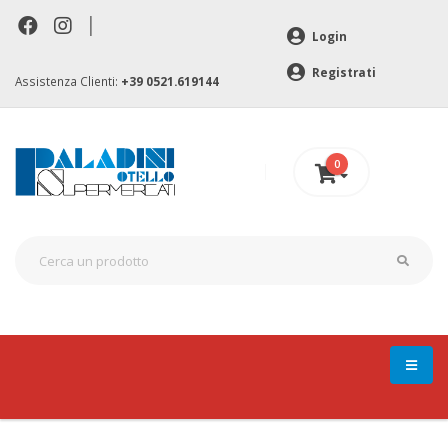
|
Login
Registrati
Assistenza Clienti:
+39 0521.619144
0
0 €