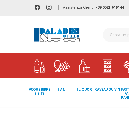
|
Assistenza Clienti:
+39 0521.619144
I LIQUORI
PAST
ACQUE BIRRE
I VINI
CAVEAU DU VIN
FA
BIBITE
PANI