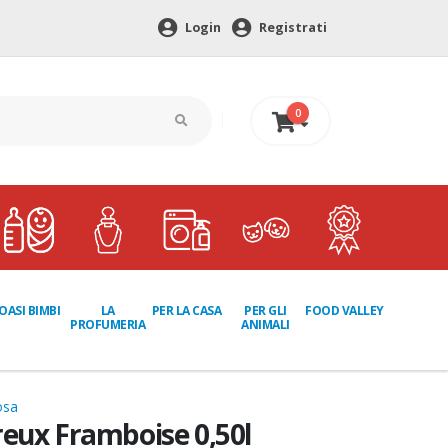
Login
Registrati
0
0 €
LA
PER GLI
OASI BIMBI
PER LA CASA
FOOD VALLEY
PROFUMERIA
ANIMALI
osa
reux Framboise 0,50l