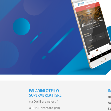
PALADINI OTELLO
I
SUPERMERCATI SRL
H
via Dei Bersaglieri, 1
A
43015 Pontetaro (PR)
Se