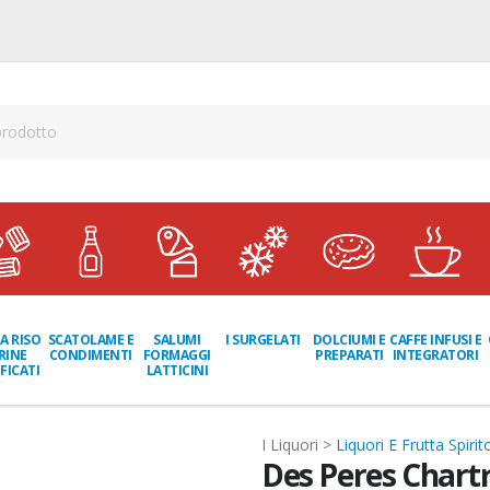
A RISO
SCATOLAME E
I SURGELATI
DOLCIUMI E
CAFFE INFUSI E
SALUMI
RINE
CONDIMENTI
PREPARATI
INTEGRATORI
FORMAGGI
FICATI
LATTICINI
I Liquori >
Liquori E Frutta Spirit
Des Peres Chart