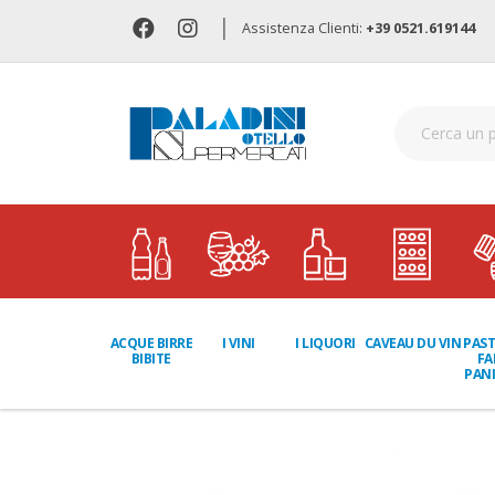
|
Assistenza Clienti:
+39 0521.619144
I LIQUORI
PAST
ACQUE BIRRE
I VINI
CAVEAU DU VIN
FA
BIBITE
PANI