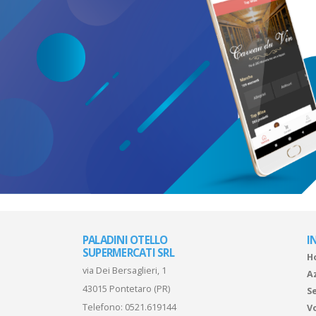
PALADINI OTELLO
I
SUPERMERCATI SRL
H
via Dei Bersaglieri, 1
A
43015 Pontetaro (PR)
Se
Telefono:
0521.619144
V