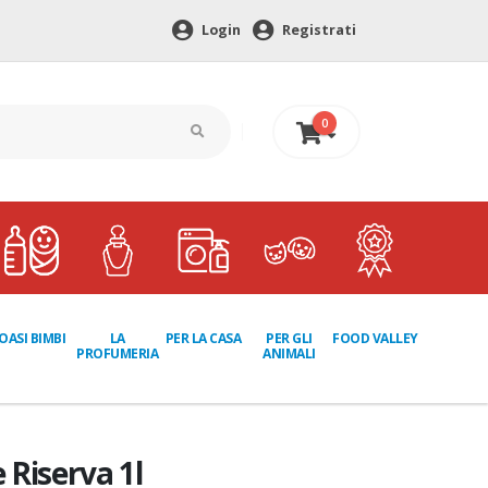
Login
Registrati
0
0 €
LA
PER GLI
OASI BIMBI
PER LA CASA
FOOD VALLEY
PROFUMERIA
ANIMALI
 Riserva 1l